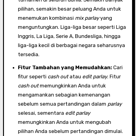
pilihan, semakin besar peluang Anda untuk
menemukan kombinasi
mix parlay
yang
menguntungkan. Liga-liga besar seperti Liga
Inggris, La Liga, Serie A, Bundesliga, hingga
liga-liga kecil di berbagai negara seharusnya
tersedia.
Fitur Tambahan yang Memudahkan:
Cari
fitur seperti
cash out
atau
edit parlay
. Fitur
cash out
memungkinkan Anda untuk
mengamankan sebagian kemenangan
sebelum semua pertandingan dalam
parlay
selesai, sementara
edit parlay
memungkinkan Anda untuk mengubah
pilihan Anda sebelum pertandingan dimulai.