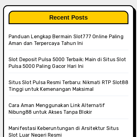
Recent Posts
Panduan Lengkap Bermain Slot777 Online Paling
Aman dan Terpercaya Tahun Ini
Slot Deposit Pulsa 5000 Terbaik: Main di Situs Slot
Pulsa 5000 Paling Gacor Hari Ini
Situs Slot Pulsa Resmi Terbaru: Nikmati RTP Slot88
Tinggi untuk Kemenangan Maksimal
Cara Aman Menggunakan Link Alternatif
Nibung88 untuk Akses Tanpa Blokir
Manifestasi Keberuntungan di Arsitektur Situs
Slot Luar Negeri Resmi