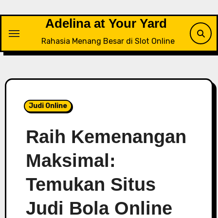
Skip
to
Adelina at Your Yard
content
Rahasia Menang Besar di Slot Online
Judi Online
Raih Kemenangan
Maksimal:
Temukan Situs
Judi Bola Online