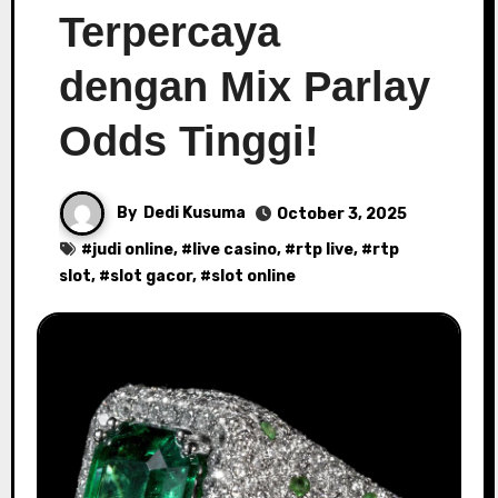
Terpercaya
dengan Mix Parlay
Odds Tinggi!
By
Dedi Kusuma
October 3, 2025
#
judi online
, #
live casino
, #
rtp live
, #
rtp
slot
, #
slot gacor
, #
slot online