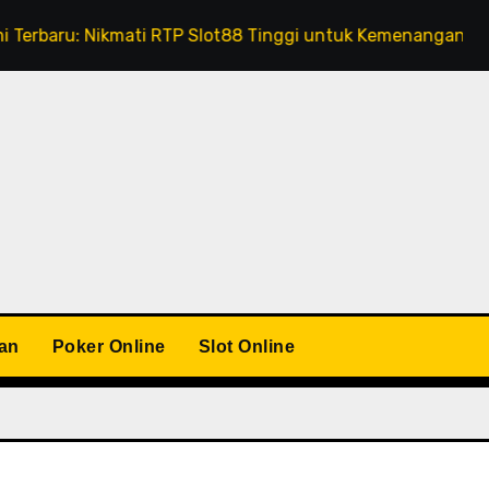
Nikmati RTP Slot88 Tinggi untuk Kemenangan Maksimal
ian
Poker Online
Slot Online