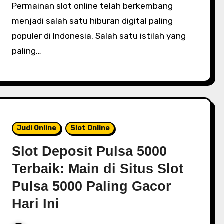
Permainan slot online telah berkembang
menjadi salah satu hiburan digital paling
populer di Indonesia. Salah satu istilah yang
paling…
Judi Online
Slot Online
Slot Deposit Pulsa 5000
Terbaik: Main di Situs Slot
Pulsa 5000 Paling Gacor
Hari Ini