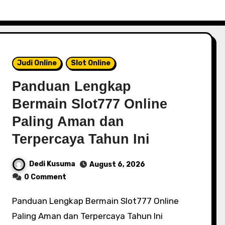
Judi Online
Slot Online
Panduan Lengkap
Bermain Slot777 Online
Paling Aman dan
Terpercaya Tahun Ini
Dedi Kusuma
August 6, 2026
0 Comment
Panduan Lengkap Bermain Slot777 Online
Paling Aman dan Terpercaya Tahun Ini