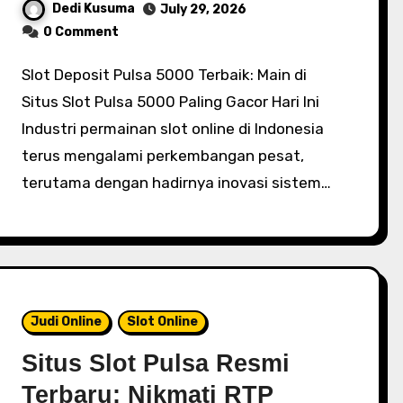
Dedi Kusuma
July 29, 2026
0 Comment
Slot Deposit Pulsa 5000 Terbaik: Main di
Situs Slot Pulsa 5000 Paling Gacor Hari Ini
Industri permainan slot online di Indonesia
terus mengalami perkembangan pesat,
terutama dengan hadirnya inovasi sistem…
Judi Online
Slot Online
Situs Slot Pulsa Resmi
Terbaru: Nikmati RTP