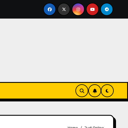
Cara Aman Menggunakan Link Alternatif Nibung88 untuk A
Home
Judi Online