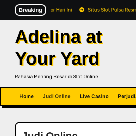
Skip
ling Gacor Hari Ini
Breaking
Situs Slot Pulsa Resmi Terbaru: 
to
content
Adelina at
Your Yard
Rahasia Menang Besar di Slot Online
Home
Judi Online
Live Casino
Perjud
Judi Online