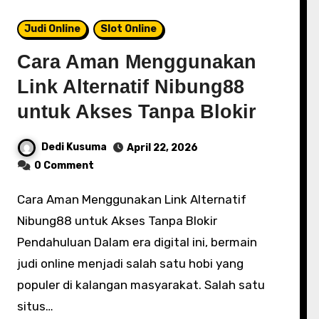
Judi Online
Slot Online
Cara Aman Menggunakan
Link Alternatif Nibung88
untuk Akses Tanpa Blokir
Dedi Kusuma
April 22, 2026
0 Comment
Cara Aman Menggunakan Link Alternatif
Nibung88 untuk Akses Tanpa Blokir
Pendahuluan Dalam era digital ini, bermain
judi online menjadi salah satu hobi yang
populer di kalangan masyarakat. Salah satu
situs…