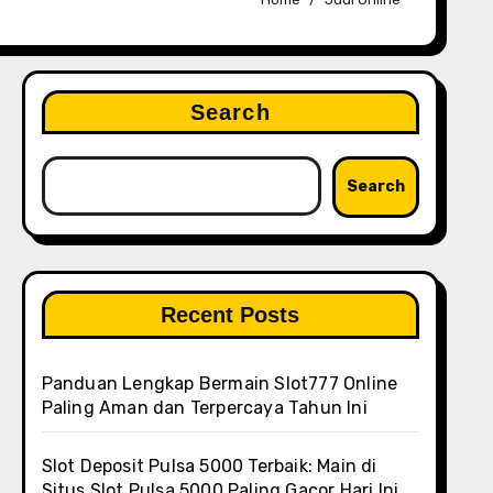
Search
Search
Recent Posts
Panduan Lengkap Bermain Slot777 Online
Paling Aman dan Terpercaya Tahun Ini
Slot Deposit Pulsa 5000 Terbaik: Main di
Situs Slot Pulsa 5000 Paling Gacor Hari Ini