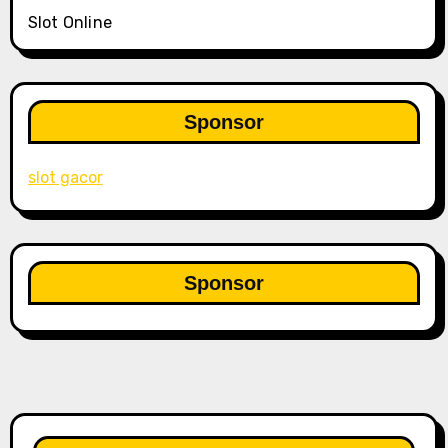
Slot Online
Sponsor
slot gacor
Sponsor