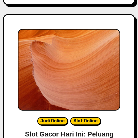
Judi Online
Slot Online
Slot Gacor Hari Ini: Peluang