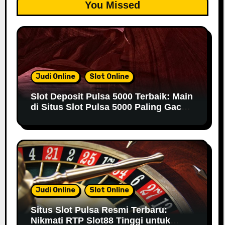
You Missed
Judi Online
Slot Online
Slot Deposit Pulsa 5000 Terbaik: Main
di Situs Slot Pulsa 5000 Paling Gacor
Hari Ini
Judi Online
Slot Online
Situs Slot Pulsa Resmi Terbaru:
Nikmati RTP Slot88 Tinggi untuk