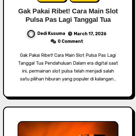
Gak Pakai Ribet! Cara Main Slot
Pulsa Pas Lagi Tanggal Tua
Dedi Kusuma
March 17, 2026
0 Comment
Gak Pakai Ribet! Cara Main Slot Pulsa Pas Lagi
Tanggal Tua Pendahuluan Dalam era digital saat
ini, permainan slot pulsa telah menjadi salah
satu pilihan hiburan yang populer di kalangan…