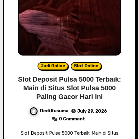
Judi Online
Slot Online
Slot Deposit Pulsa 5000 Terbaik:
Main di Situs Slot Pulsa 5000
Paling Gacor Hari Ini
Dedi Kusuma
July 29, 2026
0 Comment
Slot Deposit Pulsa 5000 Terbaik: Main di Situs