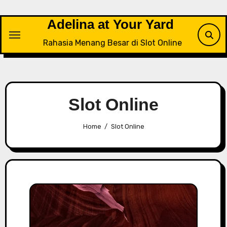
Skip
to
Adelina at Your Yard
content
Rahasia Menang Besar di Slot Online
Slot Online
Home
Slot Online