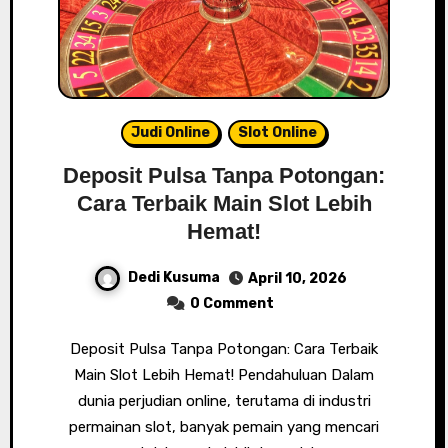
Judi Online
Slot Online
Deposit Pulsa Tanpa Potongan:
Cara Terbaik Main Slot Lebih
Hemat!
Dedi Kusuma
April 10, 2026
0 Comment
Deposit Pulsa Tanpa Potongan: Cara Terbaik
Main Slot Lebih Hemat! Pendahuluan Dalam
dunia perjudian online, terutama di industri
permainan slot, banyak pemain yang mencari