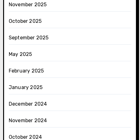
November 2025
October 2025
September 2025
May 2025
February 2025
January 2025
December 2024
November 2024
October 2024