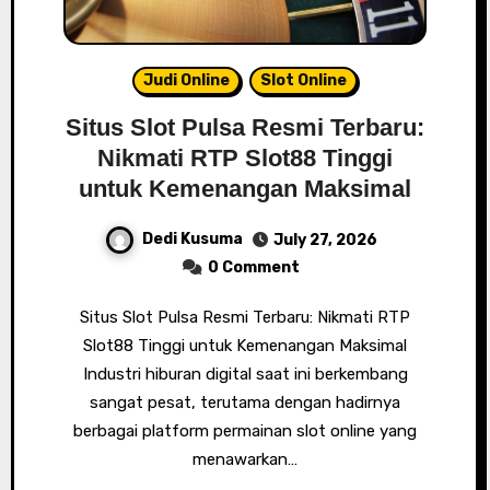
Judi Online
Slot Online
Situs Slot Pulsa Resmi Terbaru:
Nikmati RTP Slot88 Tinggi
untuk Kemenangan Maksimal
Dedi Kusuma
July 27, 2026
0 Comment
Situs Slot Pulsa Resmi Terbaru: Nikmati RTP
Slot88 Tinggi untuk Kemenangan Maksimal
Industri hiburan digital saat ini berkembang
sangat pesat, terutama dengan hadirnya
berbagai platform permainan slot online yang
menawarkan…