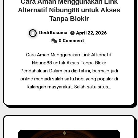
Cara Aman Menggunakan Link
Alternatif Nibung88 untuk Akses
Tanpa Blokir
Dedi Kusuma
April 22, 2026
0 Comment
Cara Aman Menggunakan Link Alternatif
Nibung88 untuk Akses Tanpa Blokir
Pendahuluan Dalam era digital ini, bermain judi
online menjadi salah satu hobi yang populer di
kalangan masyarakat. Salah satu situs…