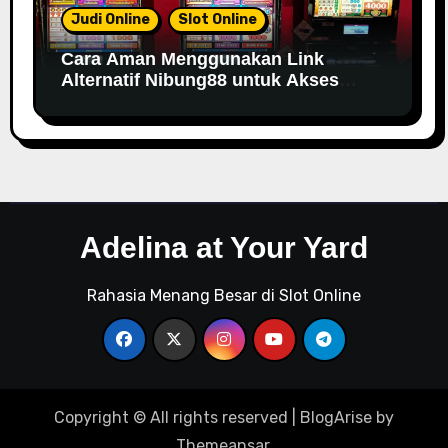
Judi Online
Slot Online
Cara Aman Menggunakan Link
Alternatif Nibung88 untuk Akses
Tanpa Blokir
Adelina at Your Yard
Rahasia Menang Besar di Slot Online
Copyright © All rights reserved
|
BlogArise
by
Themeansar
.