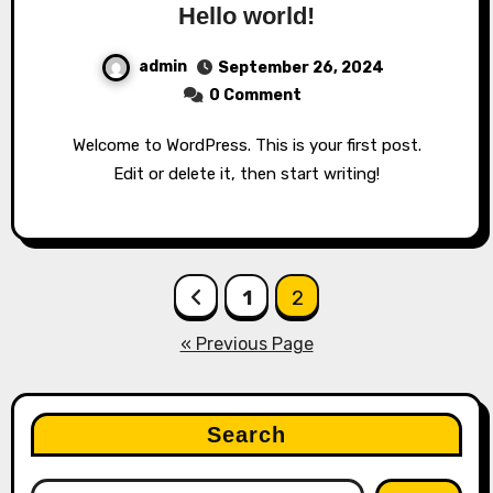
Hello world!
admin
September 26, 2024
0 Comment
Welcome to WordPress. This is your first post.
Edit or delete it, then start writing!
Posts
1
2
pagination
« Previous Page
Search