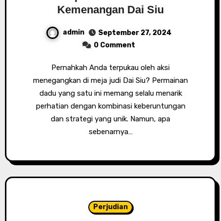
Kemenangan Dai Siu
admin
September 27, 2024
0 Comment
Pernahkah Anda terpukau oleh aksi
menegangkan di meja judi Dai Siu? Permainan
dadu yang satu ini memang selalu menarik
perhatian dengan kombinasi keberuntungan
dan strategi yang unik. Namun, apa
sebenarnya…
Perjudian