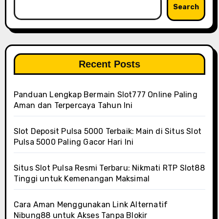
Search
Recent Posts
Panduan Lengkap Bermain Slot777 Online Paling
Aman dan Terpercaya Tahun Ini
Slot Deposit Pulsa 5000 Terbaik: Main di Situs Slot
Pulsa 5000 Paling Gacor Hari Ini
Situs Slot Pulsa Resmi Terbaru: Nikmati RTP Slot88
Tinggi untuk Kemenangan Maksimal
Cara Aman Menggunakan Link Alternatif
Nibung88 untuk Akses Tanpa Blokir