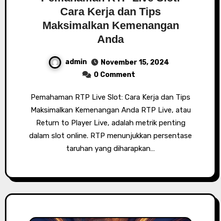
Cara Kerja dan Tips
Maksimalkan Kemenangan
Anda
admin
November 15, 2024
0 Comment
Pemahaman RTP Live Slot: Cara Kerja dan Tips
Maksimalkan Kemenangan Anda RTP Live, atau
Return to Player Live, adalah metrik penting
dalam slot online. RTP menunjukkan persentase
taruhan yang diharapkan…