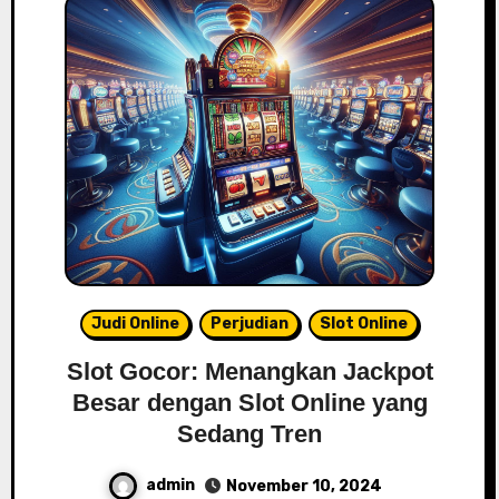
Judi Online
Perjudian
Slot Online
Slot Gocor: Menangkan Jackpot
Besar dengan Slot Online yang
Sedang Tren
admin
November 10, 2024