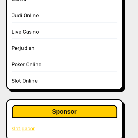
Judi Online
Live Casino
Perjudian
Poker Online
Slot Online
Sponsor
slot gacor