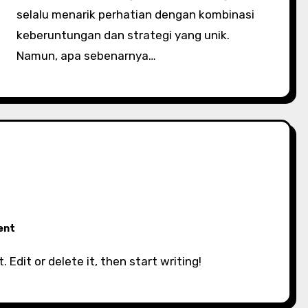
selalu menarik perhatian dengan kombinasi
keberuntungan dan strategi yang unik.
Namun, apa sebenarnya…
ent
. Edit or delete it, then start writing!