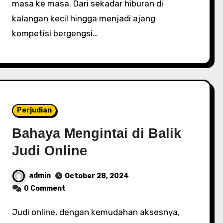
masa ke masa. Dari sekadar hiburan di
kalangan kecil hingga menjadi ajang
kompetisi bergengsi…
Perjudian
Bahaya Mengintai di Balik
Judi Online
admin
October 28, 2024
0 Comment
Judi online, dengan kemudahan aksesnya,