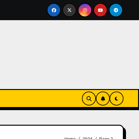
Cara Aman Menggunakan Link Alternatif Nibung88 unt
Home
2024
Page 2