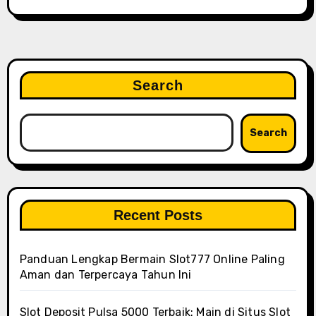
Search
Search
Recent Posts
Panduan Lengkap Bermain Slot777 Online Paling
Aman dan Terpercaya Tahun Ini
Slot Deposit Pulsa 5000 Terbaik: Main di Situs Slot