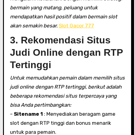
bermain yang matang, peluang untuk
mendapatkan hasil positif dalam bermain slot
akan semakin besar.
Slot Gacor 777
3. Rekomendasi Situs
Judi Online dengan RTP
Tertinggi
Untuk memudahkan pemain dalam memilih situs
judi online dengan RTP tertinggi, berikut adalah
beberapa rekomendasi situs terpercaya yang
bisa Anda pertimbangkan:
–
Sitename 1
: Menyediakan beragam game
slot dengan RTP tinggi dan bonus menarik
untuk para pemain.