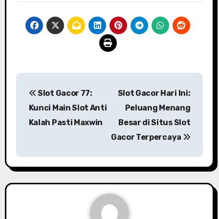
P
Slot Gacor 77:
Slot Gacor Hari Ini:
o
Kunci Main Slot Anti
Peluang Menang
s
Kalah Pasti Maxwin
Besar di Situs Slot
Gacor Terpercaya
t
n
a
v