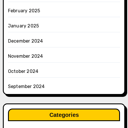
February 2025
January 2025
December 2024
November 2024
October 2024
September 2024
Categories