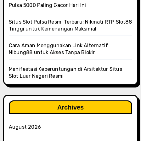
Pulsa 5000 Paling Gacor Hari Ini
Situs Slot Pulsa Resmi Terbaru: Nikmati RTP Slot88
Tinggi untuk Kemenangan Maksimal
Cara Aman Menggunakan Link Alternatif
Nibung88 untuk Akses Tanpa Blokir
Manifestasi Keberuntungan di Arsitektur Situs
Slot Luar Negeri Resmi
Archives
August 2026