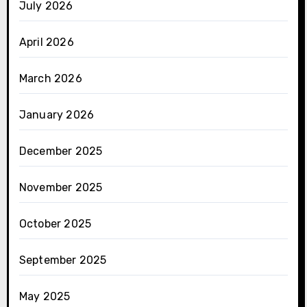
July 2026
April 2026
March 2026
January 2026
December 2025
November 2025
October 2025
September 2025
May 2025