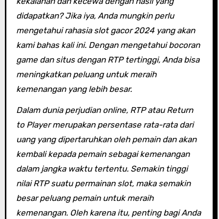
kekalahan dan kecewa dengan hasil yang
didapatkan? Jika iya, Anda mungkin perlu
mengetahui rahasia slot gacor 2024 yang akan
kami bahas kali ini. Dengan mengetahui bocoran
game dan situs dengan RTP tertinggi, Anda bisa
meningkatkan peluang untuk meraih
kemenangan yang lebih besar.
Dalam dunia perjudian online, RTP atau Return
to Player merupakan persentase rata-rata dari
uang yang dipertaruhkan oleh pemain dan akan
kembali kepada pemain sebagai kemenangan
dalam jangka waktu tertentu. Semakin tinggi
nilai RTP suatu permainan slot, maka semakin
besar peluang pemain untuk meraih
kemenangan. Oleh karena itu, penting bagi Anda