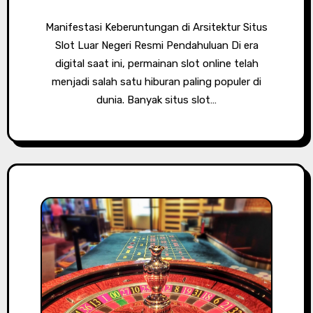
Manifestasi Keberuntungan di Arsitektur Situs
Slot Luar Negeri Resmi Pendahuluan Di era
digital saat ini, permainan slot online telah
menjadi salah satu hiburan paling populer di
dunia. Banyak situs slot…