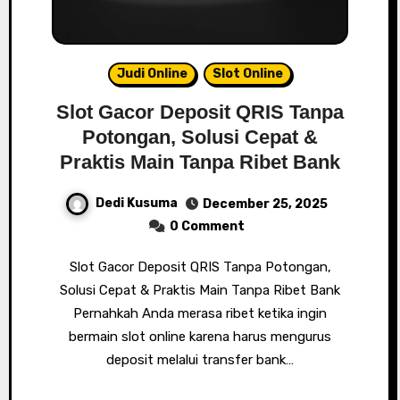
Judi Online
Slot Online
Slot Gacor Deposit QRIS Tanpa
Potongan, Solusi Cepat &
Praktis Main Tanpa Ribet Bank
Dedi Kusuma
December 25, 2025
0 Comment
Slot Gacor Deposit QRIS Tanpa Potongan,
Solusi Cepat & Praktis Main Tanpa Ribet Bank
Pernahkah Anda merasa ribet ketika ingin
bermain slot online karena harus mengurus
deposit melalui transfer bank…