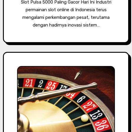
Slot Pulsa 5000 Paling Gacor Hari Ini Industri
permainan slot online di Indonesia terus
mengalami perkembangan pesat, terutama
dengan hadirnya inovasi sistem…