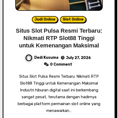
Judi Online
Slot Online
Situs Slot Pulsa Resmi Terbaru:
Nikmati RTP Slot88 Tinggi
untuk Kemenangan Maksimal
Dedi Kusuma
July 27, 2026
0 Comment
Situs Slot Pulsa Resmi Terbaru: Nikmati RTP
Slot88 Tinggi untuk Kemenangan Maksimal
Industri hiburan digital saat ini berkembang
sangat pesat, terutama dengan hadirnya
berbagai platform permainan slot online yang
menawarkan…