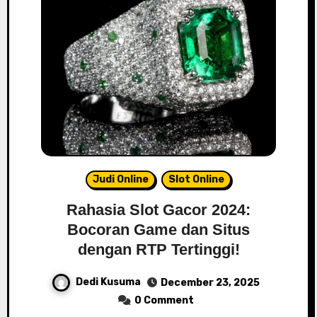
Judi Online
Slot Online
Rahasia Slot Gacor 2024:
Bocoran Game dan Situs
dengan RTP Tertinggi!
Dedi Kusuma
December 23, 2025
0 Comment