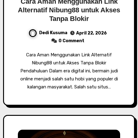
Cara Aman Menggunakan Link
Alternatif Nibung88 untuk Akses
Tanpa Blokir
Dedi Kusuma
April 22, 2026
0 Comment
Cara Aman Menggunakan Link Alternatif
Nibung88 untuk Akses Tanpa Blokir
Pendahuluan Dalam era digital ini, bermain judi
online menjadi salah satu hobi yang populer di
kalangan masyarakat. Salah satu situs…