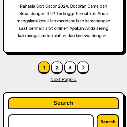
Rahasia Slot Gacor 2024: Bocoran Game dan
Situs dengan RTP Tertinggi! Pernahkah Anda
mengalami kesulitan mendapatkan kemenangan
saat bermain slot online? Apakah Anda sering
kali mengalami kekalahan dan kecewa dengan…
Posts
1
2
3
pagination
Next Page »
Search
Search