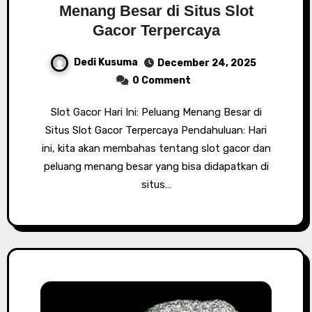
Menang Besar di Situs Slot
Gacor Terpercaya
Dedi Kusuma
December 24, 2025
0 Comment
Slot Gacor Hari Ini: Peluang Menang Besar di
Situs Slot Gacor Terpercaya Pendahuluan: Hari
ini, kita akan membahas tentang slot gacor dan
peluang menang besar yang bisa didapatkan di
situs…