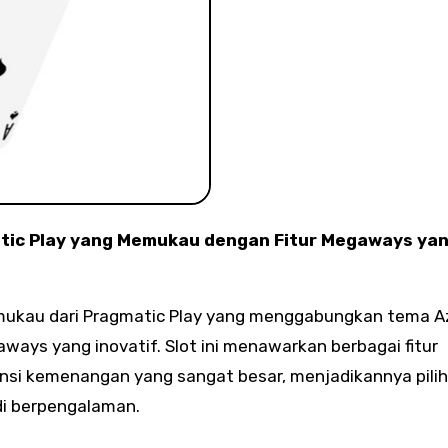
emukau dari Pragmatic Play yang menggabungkan tema A
s yang inovatif. Slot ini menawarkan berbagai fitur
nsi kemenangan yang sangat besar, menjadikannya pili
di berpengalaman.