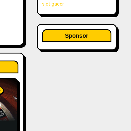
slot gacor
Sponsor
e
i
l