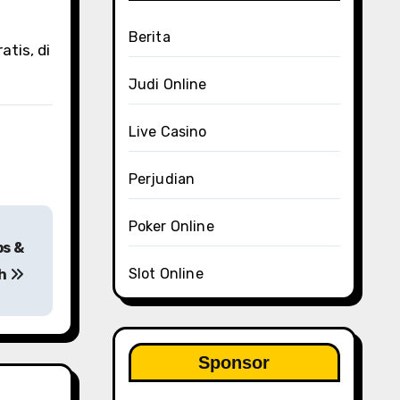
Berita
tis, di
Judi Online
Live Casino
Perjudian
Poker Online
ps &
Slot Online
uh
Sponsor