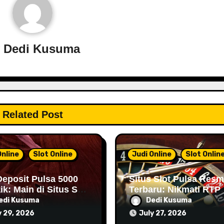
y
Dedi Kusuma
Related Post
Online
Slot Online
Judi Online
Slot Onlin
Deposit Pulsa 5000
Situs Slot Pulsa Resm
ik: Main di Situs Slot
Terbaru: Nikmati RTP
 5000 Paling Gacor
Slot88 Tinggi untuk
edi Kusuma
Dedi Kusuma
ni
Kemenangan Maksima
y 29, 2026
July 27, 2026