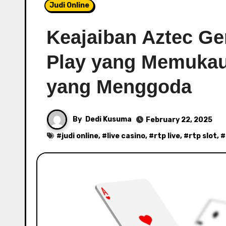
Judi Online
Keajaiban Aztec Ge
Play yang Memukau
yang Menggoda
By
Dedi Kusuma
February 22, 2025
#
judi online
, #
live casino
, #
rtp live
, #
rtp slot
, #