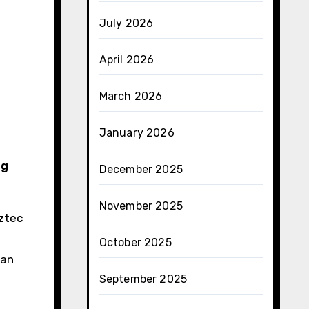
July 2026
April 2026
March 2026
January 2026
December 2025
November 2025
ztec
October 2025
han
September 2025