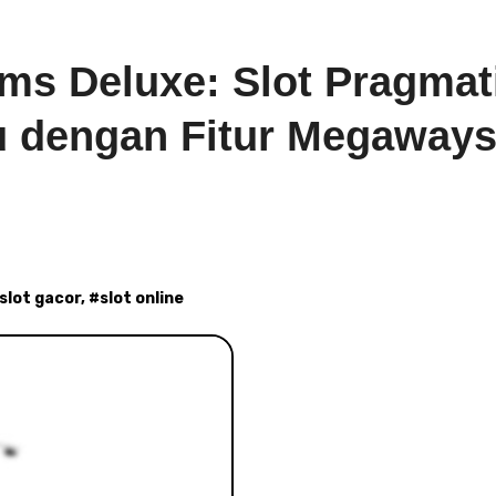
ms Deluxe: Slot Pragmat
 dengan Fitur Megaway
slot gacor
, #
slot online