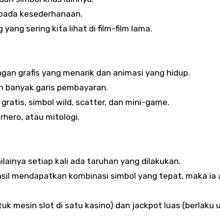
 pada kesederhanaan.
ang sering kita lihat di film-film lama.
ngan grafis yang menarik dan animasi yang hidup.
an banyak garis pembayaran.
gratis, simbol wild, scatter, dan mini-game.
rhero, atau mitologi.
ainya setiap kali ada taruhan yang dilakukan.
sil mendapatkan kombinasi simbol yang tepat, maka ia
uk mesin slot di satu kasino) dan jackpot luas (berlaku 