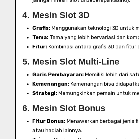
4.
Mesin Slot 3D
Grafis:
Menggunakan teknologi 3D untuk me
Tema:
Tema yang lebih bervariasi dan kompl
Fitur:
Kombinasi antara grafis 3D dan fitur 
5.
Mesin Slot Multi-Line
Garis Pembayaran:
Memiliki lebih dari sa
Kemenangan:
Kemenangan bisa didapatkan 
Strategi:
Memungkinkan pemain untuk memi
6.
Mesin Slot Bonus
Fitur Bonus:
Menawarkan berbagai jenis fi
atau hadiah lainnya.