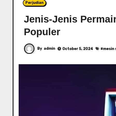
Perjudian
Jenis-Jenis Permai
Populer
By
admin
October 5, 2024
#
mesin 