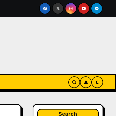
ir
Manifestasi Keberuntungan di Arsitektur Situs Slo
Search