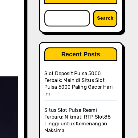
Search
Recent Posts
Slot Deposit Pulsa 5000
Terbaik: Main di Situs Slot
Pulsa 5000 Paling Gacor Hari
Ini
Situs Slot Pulsa Resmi
Terbaru: Nikmati RTP Slot88
Tinggi untuk Kemenangan
Maksimal