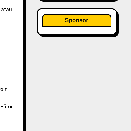
 atau
Sponsor
esin
-fitur