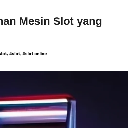
nan Mesin Slot yang
slot
, #
slot
, #
slot online