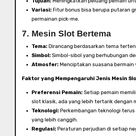
Tujuan:
Meningkatkan peluang pemain un
Variasi:
Fitur bonus bisa berupa putaran 
permainan pick-me.
7.
Mesin Slot Bertema
Tema:
Dirancang berdasarkan tema tertentu
Simbol:
Simbol-sibol yang berhubungan de
Atmosfer:
Menciptakan suasana bermain y
Faktor yang Mempengaruhi Jenis Mesin Slo
Preferensi Pemain:
Setiap pemain memili
slot klasik, ada yang lebih tertarik dengan 
Teknologi:
Perkembangan teknologi terus m
yang lebih canggih.
Regulasi:
Peraturan perjudian di setiap ne