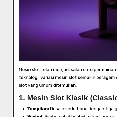
Mesin slot telah menjadi salah satu permainan kasino paling populer di seluruh dunia. Dengan perkembangan
teknologi, variasi mesin slot semakin beragam
slot yang umum ditemukan:
1.
Mesin Slot Klasik (Classic
Tampilan:
Desain sederhana dengan tiga g
Simbol:
Simbol-sibol buah-buahan, angka, 