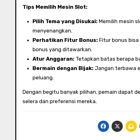
Tips Memilih Mesin Slot:
Pilih Tema yang Disukai:
Memilih mesin s
menyenangkan.
Perhatikan Fitur Bonus:
Fitur bonus bisa
bonus yang ditawarkan.
Atur Anggaran:
Tetapkan batas berapa ba
Bermain dengan Bijak:
Jangan terbawa em
peluang.
Dengan begitu banyak pilihan, pemain dapat 
selera dan preferensi mereka.