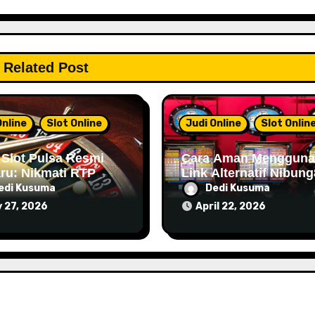
Related Post
Online
Slot Online
Judi Online
Slot Onlin
 Slot Pulsa Resmi
Cara Aman Mengguna
ru: Nikmati RTP
Link Alternatif Nibun
8 Tinggi untuk
untuk Akses Tanpa Bl
edi Kusuma
Dedi Kusuma
nangan Maksimal
y 27, 2026
April 22, 2026