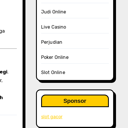
Judi Online
Live Casino
uga
Perjudian
Poker Online
egi
.
Slot Online
r,
ah
Sponsor
slot gacor