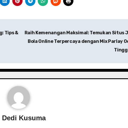
: Tips &
Raih Kemenangan Maksimal: Temukan Situs J
Bola Online Terpercaya dengan Mix Parlay 
Tingg
y
Dedi Kusuma