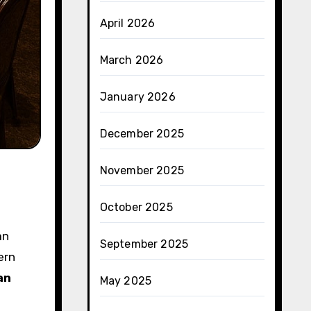
April 2026
March 2026
January 2026
December 2025
November 2025
October 2025
an
September 2025
ern
an
May 2025