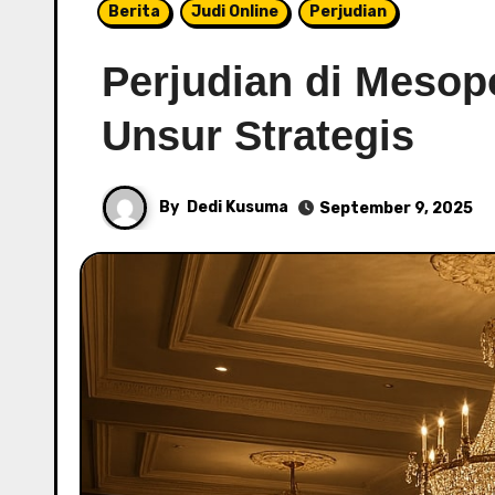
Berita
Judi Online
Perjudian
Perjudian di Mesop
Unsur Strategis
By
Dedi Kusuma
September 9, 2025