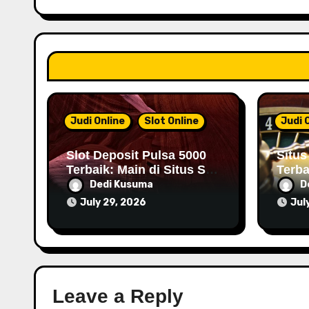
a
t
i
o
n
Judi Online
Slot Online
Judi 
Slot Deposit Pulsa 5000
Situs
Terbaik: Main di Situs Slot
Terba
Pulsa 5000 Paling Gacor
Slot8
Dedi Kusuma
D
Hari Ini
Keme
July 29, 2026
Jul
Leave a Reply