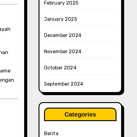
February 2025
January 2025
layah
December 2024
November 2024
nan
October 2024
 game
dengan
September 2024
Categories
Berita