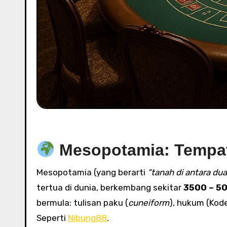
Mesopotamia: Tempat
Mesopotamia (yang berarti
“tanah di antara du
tertua di dunia, berkembang sekitar
3500 – 5
bermula: tulisan paku (
cuneiform
), hukum (Kod
Seperti
Nibung88
.