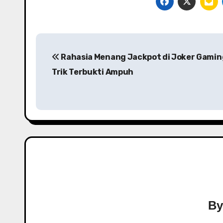
P
Rahasia Menang Jackpot di Joker Gaming
o
Trik Terbukti Ampuh
s
t
n
a
v
i
g
B