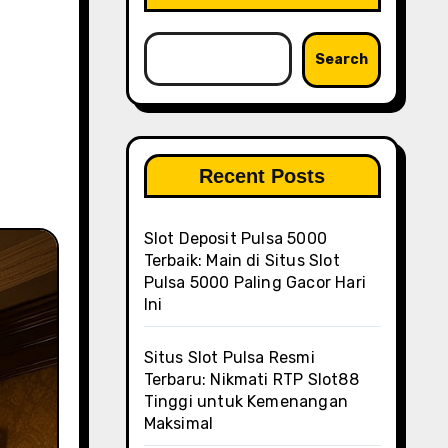
Search
n
Recent Posts
Slot Deposit Pulsa 5000
Terbaik: Main di Situs Slot
Pulsa 5000 Paling Gacor Hari
Ini
Situs Slot Pulsa Resmi
Terbaru: Nikmati RTP Slot88
Tinggi untuk Kemenangan
Maksimal