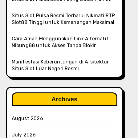
Situs Slot Pulsa Resmi Terbaru: Nikmati RTP
Slot88 Tinggi untuk Kemenangan Maksimal
Cara Aman Menggunakan Link Alternatif
Nibung88 untuk Akses Tanpa Blokir
Manifestasi Keberuntungan di Arsitektur
Situs Slot Luar Negeri Resmi
Archives
August 2026
July 2026